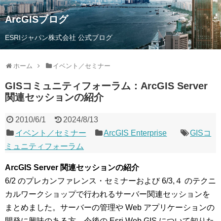
ArcGISブログ
ESRIジャパン株式会社 公式ブログ
ホーム
イベント／セミナー
GISコミュニティフォーラム：ArcGIS Server
関連セッションの紹介
2010/6/1
2024/8/13
イベント／セミナー
ArcGIS Enterprise
GISコ
ミュニティフォーラム
ArcGIS Server 関連セッションの紹介
6/2 のプレカンファレンス・セミナーおよび 6/3,４ のテクニ
カルワークショップで行われるサーバー関連セッションを
まとめました。サーバーの管理や Web アプリケーションの
開発に興味のある方、今後の Esri Web GIS について知りた