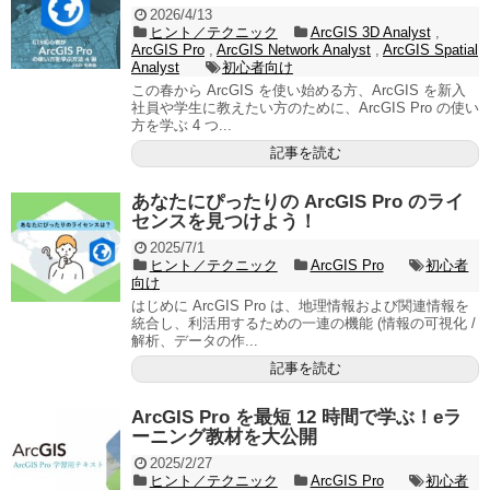
2026/4/13
ヒント／テクニック
ArcGIS 3D Analyst
,
ArcGIS Pro
,
ArcGIS Network Analyst
,
ArcGIS Spatial
Analyst
初心者向け
この春から ArcGIS を使い始める方、ArcGIS を新入
社員や学生に教えたい方のために、ArcGIS Pro の使い
方を学ぶ 4 つ...
記事を読む
あなたにぴったりの ArcGIS Pro のライ
センスを見つけよう！
2025/7/1
ヒント／テクニック
ArcGIS Pro
初心者
向け
はじめに ArcGIS Pro は、地理情報および関連情報を
統合し、利活用するための一連の機能 (情報の可視化 /
解析、データの作...
記事を読む
ArcGIS Pro を最短 12 時間で学ぶ！eラ
ーニング教材を大公開
2025/2/27
ヒント／テクニック
ArcGIS Pro
初心者