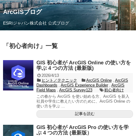
ArcGISブログ
ESRIジャパン株式会社 公式ブログ
「
初心者向け
」
一覧
GIS 初心者が ArcGIS Online の使い方を
学ぶ 4 つの方法 (最新版)
2026/4/13
ヒント／テクニック
ArcGIS Online
,
ArcGIS
Dashboards
,
ArcGIS Experience Builder
,
ArcGIS
Field Maps
,
ArcGIS Survey123
初心者向け
この春から ArcGIS を使い始める方、ArcGIS を新入
社員や学生に教えたい方のために、ArcGIS Online の
使い方を学ぶ ...
記事を読む
GIS 初心者が ArcGIS Pro の使い方を学
ぶ 4 つの方法 (最新版）