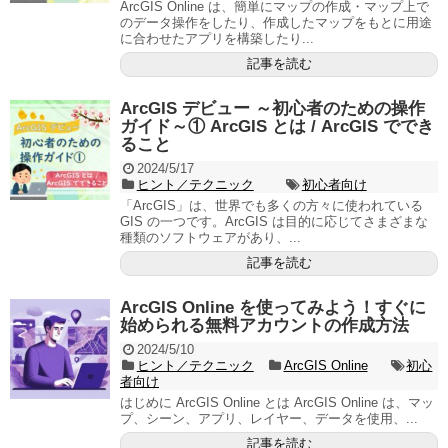
ArcGIS Online は、簡単にマップの作成・マップ上で
のデータ操作をしたり、作成したマップをもとに用途
に合わせたアプリを構築したり...
記事を読む
ArcGIS デビュー ～初心者のための操作
ガイド～① ArcGIS とは / ArcGIS ででき
ること
2024/5/17
ヒント／テクニック
初心者向け
「ArcGIS」は、世界でも多くの方々に使われている
GIS の一つです。ArcGIS は目的に応じてさまざまな
種類のソフトウェアがあり、...
記事を読む
ArcGIS Online を使ってみよう！すぐに
始められる無料アカウントの作成方法
2024/5/10
ヒント／テクニック
ArcGIS Online
初心
者向け
はじめに ArcGIS Online とは ArcGIS Online は、マッ
プ、シーン、アプリ、レイヤー、データを使用、...
記事を読む