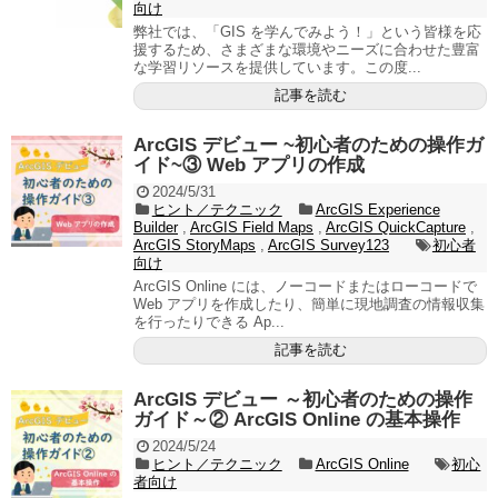
向け
弊社では、「GIS を学んでみよう！」という皆様を応
援するため、さまざまな環境やニーズに合わせた豊富
な学習リソースを提供しています。この度...
記事を読む
ArcGIS デビュー ~初心者のための操作ガ
イド~③ Web アプリの作成
2024/5/31
ヒント／テクニック
ArcGIS Experience
Builder
,
ArcGIS Field Maps
,
ArcGIS QuickCapture
,
ArcGIS StoryMaps
,
ArcGIS Survey123
初心者
向け
ArcGIS Online には、ノーコードまたはローコードで
Web アプリを作成したり、簡単に現地調査の情報収集
を行ったりできる Ap...
記事を読む
ArcGIS デビュー ～初心者のための操作
ガイド～② ArcGIS Online の基本操作
2024/5/24
ヒント／テクニック
ArcGIS Online
初心
者向け