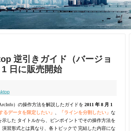
sktop 逆引きガイド（バージョ
月 1 日に販売開始
sktop
tor、ArcInfo）の操作方法を解説したガイドを
2011 年 8 月 1
するデータを限定したい」
、
「ラインを分割したい」
な
を示した タイトルから、ピンポイントでその操作方法を
。演習形式とは異なり、各トピックで 完結した内容にな