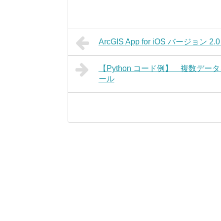
ArcGIS App for iOS バージョ
【Python コード例】 複数デ
ール