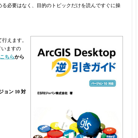
める必要はなく、目的のトピックだけを読んですぐに操
て行えます。
けていますの
こちら
から
ジョン 10 対