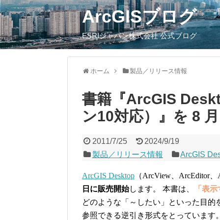
ArcGISブログ
ESRIジャパン株式会社 公式ブログ
ホーム
製品／リリース情報
書籍『ArcGIS De
ン10対応）』を 8 
2011/7/25
2024/9/19
製品／リリース情報
ArcGIS De
ArcGIS Desktop
（ArcView、ArcEdi
日に販売開始
します。 本書は、
「表示
どのような「～したい」といった目的
参照できる逆引き形式をとっています