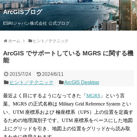
ArcGISブログ
ESRIジャパン株式会社 公式ブログ
ホーム
ヒント／テクニック
ArcGIS でサポートしている MGRS に関する機
能
2015/7/24
2024/6/11
ヒント／テクニック
ArcGIS Desktop
最近よく目にするようになってきた「
MGRS
」という言
葉。MGRS の正式名称は Military Grid Reference System とい
い、UTM 座標系および 極座標系（UPS）上の位置を定義す
るための地理識別子です。UTM 座標系をベースにした地図
上にグリッドを引き、地図上の位置をグリッドから読み取
るために使用されます。