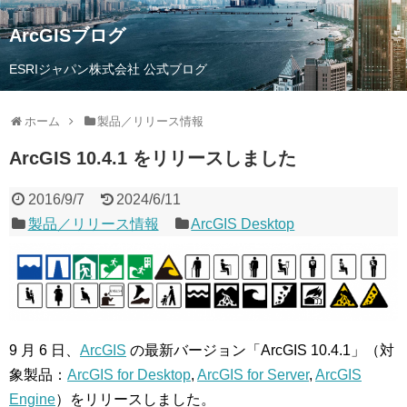
ArcGISブログ
ESRIジャパン株式会社 公式ブログ
ホーム
製品／リリース情報
ArcGIS 10.4.1 をリリースしました
2016/9/7
2024/6/11
製品／リリース情報
ArcGIS Desktop
9 月 6 日、
ArcGIS
の最新バージョン「ArcGIS 10.4.1」（対
象製品：
ArcGIS for Desktop
,
ArcGIS for Server
,
ArcGIS
Engine
）をリリースしました。