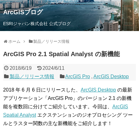
ArcGISブログ
ESRIジャパン株式会社 公式ブログ
ホーム
製品／リリース情報
ArcGIS Pro 2.1 Spatial Analyst の新機能
2018/6/19
2024/6/11
製品／リリース情報
ArcGIS Pro
,
ArcGIS Desktop
2018 年 6 月 6 日にリリースした、
ArcGIS Desktop
の最新
アプリケーション「ArcGIS Pro」のバージョン 2.1 の新機
能を複数回に分けてご紹介しています。今回は、
ArcGIS
Spatial Analyst
エクステンションのジオプロセシング ツー
ルとラスター関数の主な新機能をご紹介します！