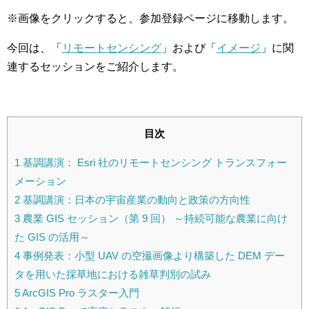
※画像をクリックすると、参加登録ページに移動します。
今回は、「
リモートセンシング
」および「
イメージ
」に関
連するセッションをご紹介します。
目次
1
基調講演： Esri 社のリモートセンシング トランスフォー
メーション
2
基調講演：日本の宇宙産業の動向と政策の方向性
3
農業 GIS セッション（第 9 回） ～持続可能な農業に向け
た GIS の活用～
4
事例発表：小型 UAV の空撮画像より構築した DEM デー
タを用いた採草地における雑草判別の試み
5
ArcGIS Pro ラスター入門