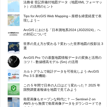
法務省 登記所備付地図データ（地図XML フォーマッ
ト）の活用のヒント
Tips for ArcGIS Web Mapping～座標を緯度経度で表
現しよう～
ArcGIS における「日本測地系2024 (JGD2024)」へ
の対応について
世界の見え方が変わる？変わった世界地図の投影法 3
選
ArcGIS Pro での基盤地図情報データの変換と活用の
コツ！- 数値標高モデル (5m) の活用
カルトグラムで統計データを可視化しよう-ArcGIS
Pro 3.5 新機能-
この 5 年間で日本の人口はどう変わった？ 2025 年
国勢調査速報値を地図で見てみよう
衛星画像もオープンな時代に？ ― Sentinel-2 on
AWS から無償で衛星画像データをダウンロードでき