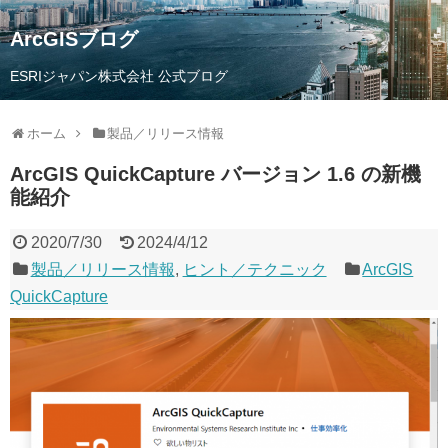
ArcGISブログ
ESRIジャパン株式会社 公式ブログ
ホーム
製品／リリース情報
ArcGIS QuickCapture バージョン 1.6 の新機
能紹介
2020/7/30
2024/4/12
製品／リリース情報
,
ヒント／テクニック
ArcGIS
QuickCapture