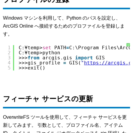
Windows マシンを利用して、Python のパスを設定し、
ArcGIS Online へ接続するためのプロファイルを登録しま
す。
S
1
C:¥temp>
set
PATH
=
C:\Program Files\ArcG
y
2
C:¥temp>python
n
t
3
>>>
from
arcgis.gis 
import
GIS
a
x
4
>>>gis_profile 
=
GIS(
"
https://arcgis.c
H
5
>>>exit()
i
g
h
l
i
g
h
t
e
フィーチャ サービスの更新
r
に
つ
い
て
OverwriteFS ツールを使用して、フィーチャ サービスを更
新してみます。 引数として、プロファイル名、アイテム