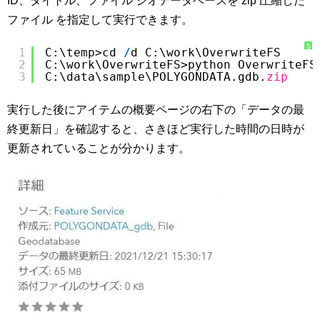
ID、タイトル、ファイル ジオデータベースを zip 圧縮した
ファイル を指定して実行できます。
S
1
C:\temp>cd 
/
d C:\work\OverwriteFS 
y
2
C:\work\OverwriteFS>python OverwriteFS
n
t
3
C:\data\sample\POLYGONDATA.gdb.
zip
a
x
H
i
実行した後にアイテムの概要ページの右下の「データの最
g
h
l
終更新日」を確認すると、さきほど実行した時間の日時が
i
g
更新されていることが分かります。
h
t
e
r
に
つ
い
て