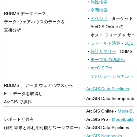
・
属性検索
・
空間検索
RDBMS データベース、
・
アペンド
‐ ターゲット
データ ウェアハウスのデータを
ArcGIS Online の
直接分析
ホスト フィーチャ サー
・
フィールド演算
‐
SQL
・
統計サマリー
‐ DBMS
・
テーブルの切詰め
・
ArcGIS Pro
でのリレーショナル デ
RDBMS 、データ ウェアハウスから
・
ArcGIS Data Pipelines
ETL データを取得し、
・ArcGIS Data Interoperabili
ArcGIS で操作
・ArcGIS Online ‐
ModelBuil
レポートと共有
・ArcGIS Pro ‐
ModelBuilde
(解析結果と再利用可能なワークフロー)
・ArcGIS Data Pipelines
・
ArcGIS Notebooks