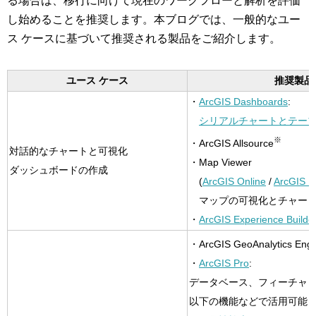
る場合は、移行に向けて現在のワークフローと解析を評価
し始めることを推奨します。本ブログでは、一般的なユー
ス ケースに基づいて推奨される製品をご紹介します。
ユース ケース
推奨製品
・
ArcGIS Dashboards
:
シリアルチャートとテー
※
・ArcGIS Allsource
対話的なチャートと可視化
・Map Viewer
ダッシュボードの作成
(
ArcGIS Online
/
ArcGIS E
マップの可視化とチャー
・
ArcGIS Experience Builde
・ArcGIS GeoAnalytics Engi
・
ArcGIS Pro
:
データベース、フィーチャ サー
以下の機能などで活用可能