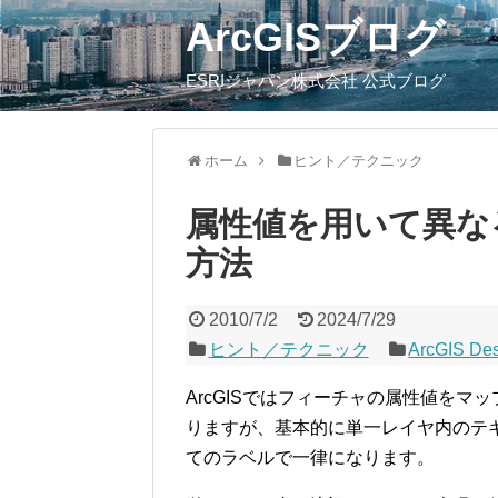
ArcGISブログ
ESRIジャパン株式会社 公式ブログ
ホーム
ヒント／テクニック
属性値を用いて異な
方法
2010/7/2
2024/7/29
ヒント／テクニック
ArcGIS De
ArcGISではフィーチャの属性値を
りますが、基本的に単一レイヤ内のテ
てのラベルで一律になります。