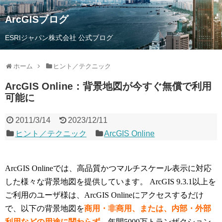
ArcGISブログ
ESRIジャパン株式会社 公式ブログ
ホーム
ヒント／テクニック
ArcGIS Online：背景地図が今すぐ無償で利用
可能に
2011/3/14
2023/12/11
ヒント／テクニック
ArcGIS Online
ArcGIS Onlineでは、高品質かつマルチスケール表示に対応
した様々な背景地図を提供しています。 ArcGIS 9.3.1以上を
ご利用のユーザ様は、ArcGIS Onlineにアクセスするだけ
で、以下の背景地図を
商用・非商用、または、内部・外部
利用などの用途に関わらず
、
年間5000万トランザクション