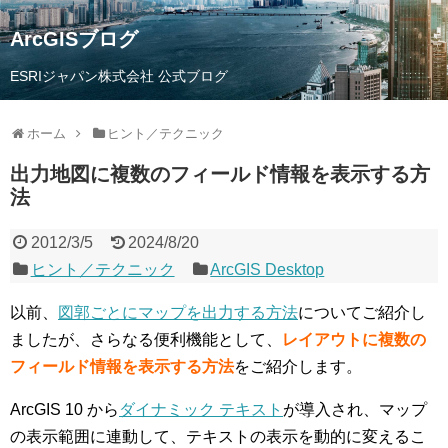
ArcGISブログ
ESRIジャパン株式会社 公式ブログ
ホーム
ヒント／テクニック
出力地図に複数のフィールド情報を表示する方
法
2012/3/5
2024/8/20
ヒント／テクニック
ArcGIS Desktop
以前、
図郭ごとにマップを出力する方法
についてご紹介し
ましたが、さらなる便利機能として、
レイアウトに複数の
フィールド情報を表示する方法
をご紹介します。
ArcGIS 10 から
ダイナミック テキスト
が導入され、マップ
の表示範囲に連動して、テキストの表示を動的に変えるこ