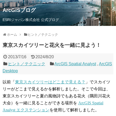
ArcGISブログ
ESRIジャパン株式会社 公式ブログ
ホーム
ヒント／テクニック
東京スカイツリーと花火を一緒に見よう！
2013/7/16
2024/8/20
ヒント／テクニック
ArcGIS Spatial Analyst
,
ArcGIS
Desktop
以前「
東京スカイツリーはどこまで見える？
」でスカイツ
リーがどこまで見えるかを解析しました。そこで今回は、
東京スカイツリーと夏の風物詩でもある花火（隅田川花火
大会）を一緒に見ることができる場所を
ArcGIS Spatial
Analyst エクステンション
を使用して解析しました。