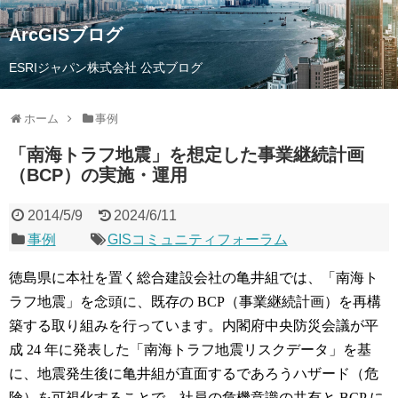
ArcGISブログ
ESRIジャパン株式会社 公式ブログ
ホーム
事例
「南海トラフ地震」を想定した事業継続計画
（BCP）の実施・運用
2014/5/9
2024/6/11
事例
GISコミュニティフォーラム
徳島県に本社を置く総合建設会社の亀井組では、「南海ト
ラフ地震」を念頭に、既存の BCP（事業継続計画）を再構
築する取り組みを行っています。内閣府中央防災会議が平
成 24 年に発表した「南海トラフ地震リスクデータ」を基
に、地震発生後に亀井組が直面するであろうハザード（危
険）を可視化することで、社員の危機意識の共有と BCP に