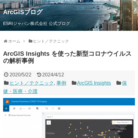
ArcGISブログ
ESRIジャパン株式会社 公式ブログ
ホーム
ヒント／テクニック
ArcGIS Insights を使った新型コロナウイルス
の解析事例
2020/5/22
2024/4/12
ヒント／テクニック
,
事例
ArcGIS Insights
保
健・医療・介護