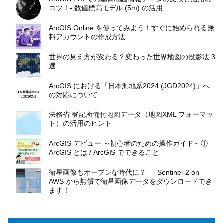
コツ！- 数値標高モデル (5m) の活用
ArcGIS Online を使ってみよう！すぐに始められる無
料アカウントの作成方法
世界の見え方が変わる？変わった世界地図の投影法 3
選
ArcGIS における「日本測地系2024 (JGD2024)」へ
の対応について
法務省 登記所備付地図データ（地図XML フォーマッ
ト）の活用のヒント
ArcGIS デビュー ～初心者のための操作ガイド～①
ArcGIS とは / ArcGIS でできること
衛星画像もオープンな時代に？ ― Sentinel-2 on
AWS から無償で衛星画像データをダウンロードでき
ます！