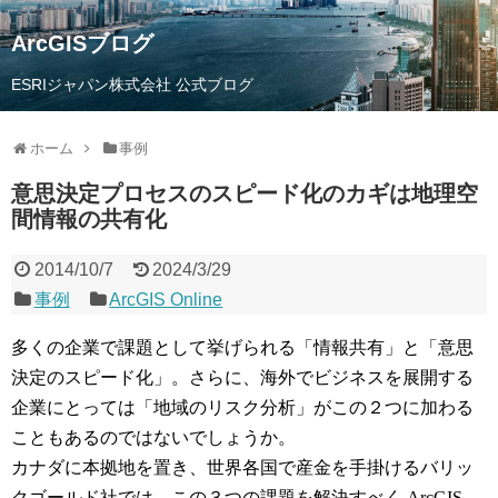
ArcGISブログ
ESRIジャパン株式会社 公式ブログ
ホーム
事例
意思決定プロセスのスピード化のカギは地理空
間情報の共有化
2014/10/7
2024/3/29
事例
ArcGIS Online
多くの企業で課題として挙げられる「情報共有」と「意思
決定のスピード化」。さらに、海外でビジネスを展開する
企業にとっては「地域のリスク分析」がこの２つに加わる
こともあるのではないでしょうか。
カナダに本拠地を置き、世界各国で産金を手掛けるバリッ
クゴールド社では、この３つの課題を解決すべく ArcGIS