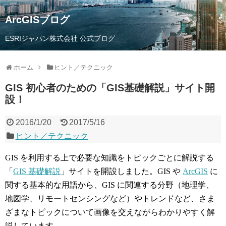
ArcGISブログ
ESRIジャパン株式会社 公式ブログ
ホーム
ヒント／テクニック
GIS 初心者のための「GIS基礎解説」サイト開
設！
2016/1/20
2017/5/16
ヒント／テクニック
GIS を利用する上で必要な知識をトピックごとに解説する
「
GIS 基礎解説
」サイトを開設しました。GIS や
ArcGIS
に
関する基本的な用語から、GIS に関連する分野（地理学、
地図学、リモートセンシングなど）やトレンドなど、さま
ざまなトピックについて画像を交えながらわかりやすく解
説しています。