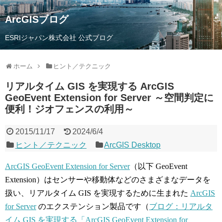
ArcGISブログ
ESRIジャパン株式会社 公式ブログ
ホーム
ヒント／テクニック
リアルタイム GIS を実現する ArcGIS
GeoEvent Extension for Server ～空間判定に
便利！ジオフェンスの利用～
2015/11/17
2024/6/4
ヒント／テクニック
ArcGIS Desktop
ArcGIS GeoEvent Extension for Server
（以下 GeoEvent
Extension）はセンサーや移動体などのさまざまなデータを
扱い、リアルタイム GIS を実現するために生まれた
ArcGIS
for Server
のエクステンション製品です（
ブログ：リアルタ
イム GIS を実現する「ArcGIS GeoEvent Extension for