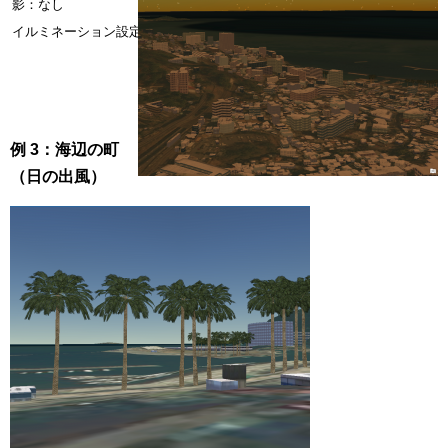
影：なし
影：あり
イルミネーション設定：カメラからの天頂位置
イルミネー
例 3：海辺の町
（日の出風）