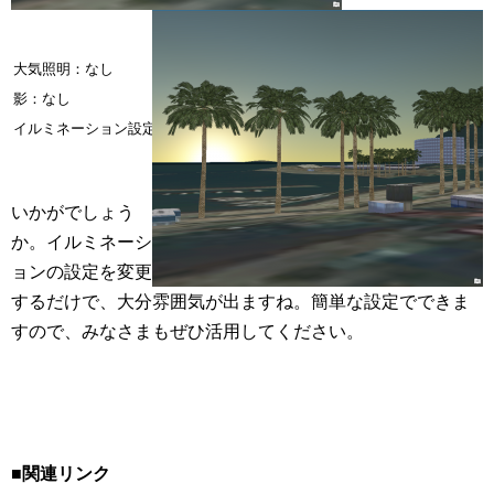
大気照明：なし
大気照明
影：なし
影：あり
イルミネーション設定：カメラからの天頂位置
イルミネー
いかがでしょう
か。イルミネーシ
ョンの設定を変更
するだけで、大分雰囲気が出ますね。簡単な設定でできま
すので、みなさまもぜひ活用してください。
■関連リンク