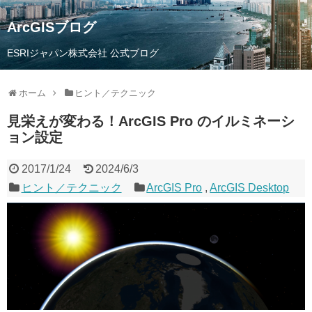
ArcGISブログ
ESRIジャパン株式会社 公式ブログ
ホーム
ヒント／テクニック
見栄えが変わる！ArcGIS Pro のイルミネーシ
ョン設定
2017/1/24
2024/6/3
ヒント／テクニック
ArcGIS Pro
,
ArcGIS Desktop