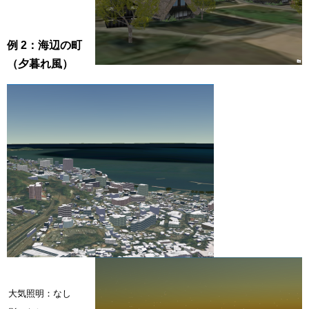
例 2：海辺の町
（夕暮れ風）
大気照明：なし
大気照明