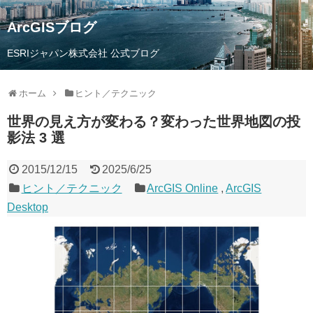
ArcGISブログ
ESRIジャパン株式会社 公式ブログ
ホーム
ヒント／テクニック
世界の見え方が変わる？変わった世界地図の投
影法 3 選
2015/12/15
2025/6/25
ヒント／テクニック
ArcGIS Online
,
ArcGIS
Desktop