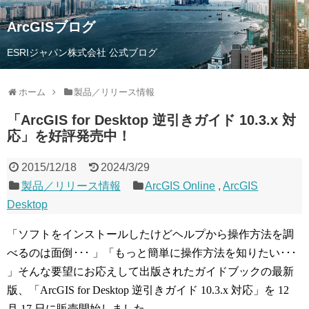
ArcGISブログ
ESRIジャパン株式会社 公式ブログ
ホーム
製品／リリース情報
「ArcGIS for Desktop 逆引きガイド 10.3.x 対
応」を好評発売中！
2015/12/18
2024/3/29
製品／リリース情報
ArcGIS Online
,
ArcGIS
Desktop
「ソフトをインストールしたけどヘルプから操作方法を調
べるのは面倒･･･ 」「もっと簡単に操作方法を知りたい･･･
」そんな要望にお応えして出版されたガイドブックの最新
版、「ArcGIS for Desktop 逆引きガイド 10.3.x 対応」を 12
月 17 日に販売開始しました。