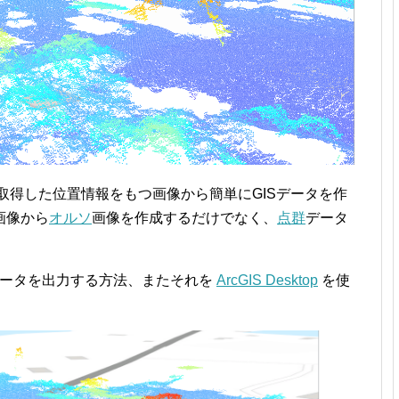
取得した位置情報をもつ画像から簡単にGISデータを作
画像から
オルソ
画像を作成するだけでなく、
点群
データ
S で点群データを出力する方法、またそれを
ArcGIS Desktop
を使
。