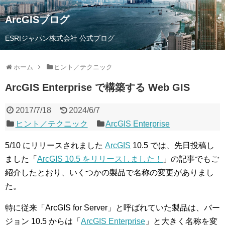
ArcGISブログ
ESRIジャパン株式会社 公式ブログ
ホーム
ヒント／テクニック
ArcGIS Enterprise で構築する Web GIS
2017/7/18
2024/6/7
ヒント／テクニック
ArcGIS Enterprise
5/10 にリリースされました
ArcGIS
10.5 では、先日投稿し
ました「
ArcGIS 10.5 をリリースしました！
」の記事でもご
紹介したとおり、いくつかの製品で名称の変更がありまし
た。
特に従来「ArcGIS for Server」と呼ばれていた製品は、バー
ジョン 10.5 からは「
ArcGIS Enterprise
」と大きく名称を変