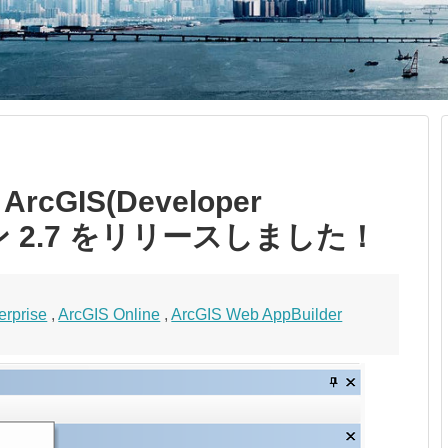
 ArcGIS(Developer
ョン 2.7 をリリースしました！
erprise
,
ArcGIS Online
,
ArcGIS Web AppBuilder