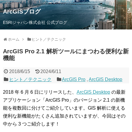
ArcGISブログ
ESRIジャパン株式会社 公式ブログ
ホーム
ヒント／テクニック
ArcGIS Pro 2.1 解析ツールにまつわる便利な新
機能
2018/6/15
2024/6/11
ヒント／テクニック
ArcGIS Pro
,
ArcGIS Desktop
2018 年 6 月 6 日にリリースした、
ArcGIS Desktop
の最新
アプリケーション「ArcGIS Pro」のバージョン 2.1 の新機
能を複数回に分けてご紹介しています。GIS 解析に使える
便利な新機能がたくさん追加されていますが、今回はその
中から 3 つご紹介します！