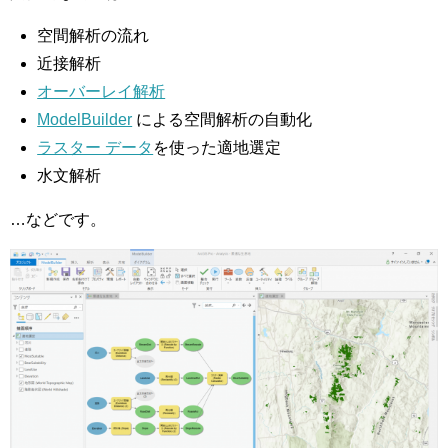
空間解析の流れ
近接解析
オーバーレイ解析
ModelBuilder
による空間解析の自動化
ラスター データ
を使った適地選定
水文解析
…などです。