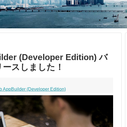
der (Developer Edition) バ
リリースしました！
 AppBuilder (Developer Edition)