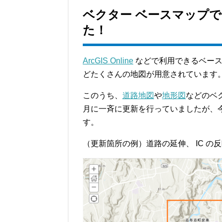
ベクター ベースマップ
た！
ArcGIS Online
などで利用できるベース
どたくさんの地図が用意されています
このうち、
道路地図
や
地形図
などのベ
月に一斉に更新を行っていましたが、
す。
（更新箇所の例）道路の延伸、 IC の