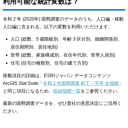
利用可能な統計変数は？
令和 2 年 (2020年) 国勢調査のデータのうち、人口編・移動
人口編に含まれる、以下の変数を利用いただけます。
人口 (総数、5 歳階級別、年齢 3 区分別、婚姻関係別、
居住期間別、居住地別)
世帯 (総数、家族構成別、在住年代別、世帯人員別)
住宅 (住宅の種類別、住宅の建て方別)
搭載項目の詳細は、ESRIジャパン データコンテンツ
ArcGIS Stat Suite「
令和 2 年国勢調査 町丁・字等 全指標
」
と同じ項目になるため、
収録指標一覧
をご参照ください。
最新の国勢調査データを、ぜひ貴社の意思決定にご活用く
ださい。