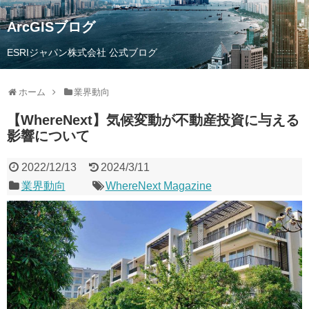
ArcGISブログ
ESRIジャパン株式会社 公式ブログ
ホーム
業界動向
【WhereNext】気候変動が不動産投資に与える
影響について
2022/12/13
2024/3/11
業界動向
WhereNext Magazine