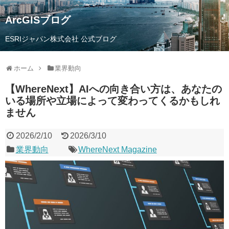
ArcGISブログ
ESRIジャパン株式会社 公式ブログ
ホーム
業界動向
【WhereNext】AIへの向き合い方は、あなたの
いる場所や立場によって変わってくるかもしれ
ません
2026/2/10
2026/3/10
業界動向
WhereNext Magazine