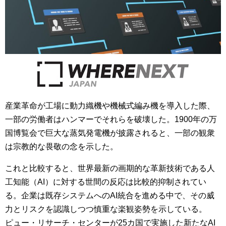
産業革命が工場に動力織機や機械式編み機を導入した際、
一部の労働者はハンマーでそれらを破壊した。1900年の万
国博覧会で巨大な蒸気発電機が披露されると、一部の観衆
は宗教的な畏敬の念を示した。
これと比較すると、世界最新の画期的な革新技術である人
工知能（AI）に対する世間の反応は比較的抑制されてい
る。企業は既存システムへのAI統合を進める中で、その威
力とリスクを認識しつつ慎重な楽観姿勢を示している。
ピュー・リサーチ・センターが25カ国で実施した新たなAI