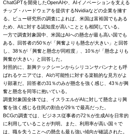
ChatGPTを開発したOpenAIや、AIイノベーションを支える
チップ・ハードウェアを提供するNvidiaなどの企業を擁す
る。ピュー研究所の調査によれば、米国は富裕国でもある
ため、AIに対する認知度が高いこととも相関している。
一方で調査対象国中、米国はAIへの懸念が最も高い国でも
ある。回答者の50％が「興奮よりも懸念が大きい」と回答
し、38％が「興奮と懸念が同程度」、10％が「懸念よりも
興奮が大きい」と回答した。
対照的に、新興テックシーンからシリコンサバンナとも呼
ばれるケニアでは、AIの可能性に対する楽観的な見方がよ
り顕著だ。回答者の31％のみが懸念を強く感じ、43％が興
奮と懸念を同等に抱いている。
調査対象国全体では、イスラエルがAIに対して懸念より興
奮を強く感じる住民の割合が29％で最高だった。
BCGの調査では、ビジネス従事者の72％が生成AIを日常的
に利用していることが判明。また、利用率が高い国々で
は、職を失うことへの懸念も最も強い傾向が確認された。