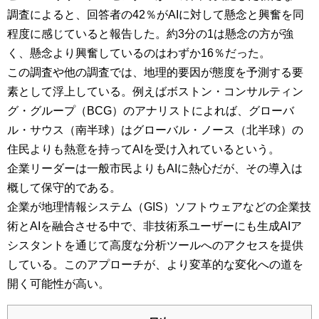
調査によると、回答者の42％がAIに対して懸念と興奮を同
程度に感じていると報告した。約3分の1は懸念の方が強
く、懸念より興奮しているのはわずか16％だった。
この調査や他の調査では、地理的要因が態度を予測する要
素として浮上している。例えばボストン・コンサルティン
グ・グループ（BCG）のアナリストによれば、グローバ
ル・サウス（南半球）はグローバル・ノース（北半球）の
住民よりも熱意を持ってAIを受け入れているという。
企業リーダーは一般市民よりもAIに熱心だが、その導入は
概して保守的である。
企業が地理情報システム（GIS）ソフトウェアなどの企業技
術とAIを融合させる中で、非技術系ユーザーにも生成AIア
シスタントを通じて高度な分析ツールへのアクセスを提供
している。このアプローチが、より変革的な変化への道を
開く可能性が高い。