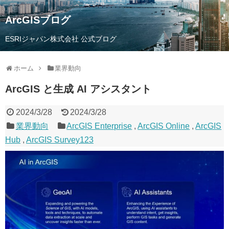
ArcGISブログ
ESRIジャパン株式会社 公式ブログ
ホーム
業界動向
ArcGIS と生成 AI アシスタント
2024/3/28
2024/3/28
業界動向
ArcGIS Enterprise
,
ArcGIS Online
,
ArcGIS
Hub
,
ArcGIS Survey123