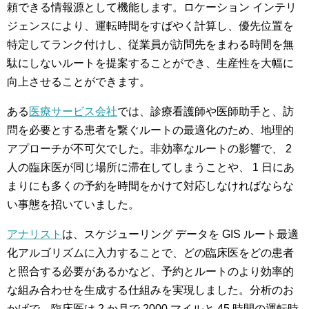
頼できる情報源として機能します。ロケーション インテリ
ジェンスにより、運転時間をすばやく計算し、優先位置を
特定してランク付けし、従業員が訪問先をまわる時間を無
駄にしないルートを提案することができ、生産性を大幅に
向上させることができます。
ある
医療サービス会社
では、診療看護師や医師助手と、訪
問を必要とする患者を繋ぐルートの最適化のため、地理的
アプローチが不可欠でした。非効率なルートの影響で、 2
人の臨床医が同じ場所に滞在してしまうことや、 1 日にあ
まりにも多くの予約を時間をかけて対応しなければならな
い事態を招いていました。
アナリスト
は、スケジューリング データを GIS ルート最適
化アルゴリズムに入力することで、どの臨床医をどの患者
と照合する必要があるかなど、予約とルートのより効率的
な組み合わせを生成する仕組みを実現しました。分析のお
かげで、臨床医は 2 か月で 2000 マイルと 45 時間の運転時