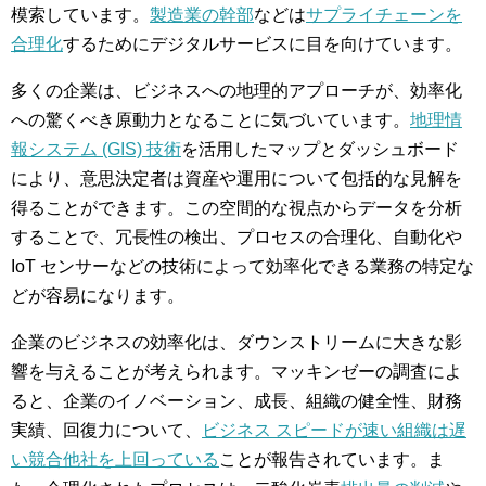
模索しています。
製造業の幹部
などは
サプライチェーンを
合理化
するためにデジタルサービスに目を向けています。
多くの企業は、ビジネスへの地理的アプローチが、効率化
への驚くべき原動力となることに気づいています。
地理情
報システム (GIS) 技術
を活用したマップとダッシュボード
により、意思決定者は資産や運用について包括的な見解を
得ることができます。この空間的な視点からデータを分析
することで、冗長性の検出、プロセスの合理化、自動化や
IoT センサーなどの技術によって効率化できる業務の特定な
どが容易になります。
企業のビジネスの効率化は、ダウンストリームに大きな影
響を与えることが考えられます。マッキンゼーの調査によ
ると、企業のイノベーション、成長、組織の健全性、財務
実績、回復力について、
ビジネス スピードが速い組織は遅
い競合他社を上回っている
ことが報告されています。ま