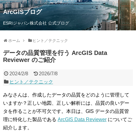
ArcGISブログ
ESRIジャパン株式会社 公式ブログ
ホーム
ヒント／テクニック
データの品質管理を行う ArcGIS Data
Reviewer のご紹介
2024/2/8
2026/7/8
ヒント／テクニック
みなさんは、作成したデータの品質をどのように管理して
いますか？
正しい地図、正しい解析
に
は、品質の良いデー
タを作ること
が不可欠です
。
本日は、GIS データの品質管
理に特化した製品である
ArcGIS Data Reviewer
についてご
紹介します。