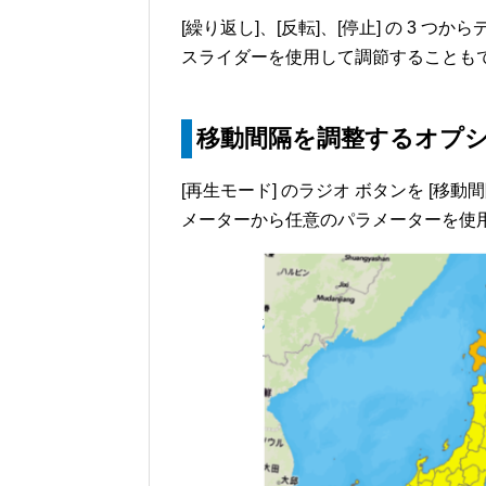
[繰り返し]、[反転]、[停止] の 3
スライダーを使用して調節することも
移動間隔を調整するオプ
[再生モード] のラジオ ボタンを [移動間隔
メーターから任意のパラメーターを使