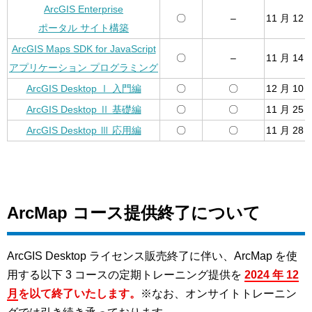
ArcGIS Enterprise
〇
–
11 月 12 
ポータル サイト構築
ArcGIS Maps SDK for JavaScript
〇
–
11 月 14 
アプリケーション プログラミング
ArcGIS Desktop Ⅰ 入門編
〇
〇
12 月 10 
ArcGIS Desktop Ⅱ 基礎編
〇
〇
11 月 25 
ArcGIS Desktop Ⅲ 応用編
〇
〇
11 月 28 
ArcMap コース提供終了について
ArcGIS Desktop ライセンス販売終了に伴い、ArcMap を使
用する以下 3 コースの定期トレーニング提供を
2024 年 12
月
を以て終了いたします
。
※なお、オンサイトトレーニン