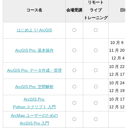
リモート
コース名
会場受講
ライブ
日程
トレーニング
はじめよう! ArcGIS
〇
〇
10 月 9 日
ArcGIS Pro: 基本操作
〇
〇
11 月 20 
12 月 4 
10 月 22 
ArcGIS Pro: データ作成・管理
〇
〇
12 月 17 
10 月 24 
ArcGIS Pro: 空間解析
〇
〇
12 月 19 
ArcGIS Pro:
10 月 17 
〇
〇
Python スクリプト 入門
12 月 12 
ArcMap ユーザーのための
〇
〇
1
ArcGIS Pro 入門