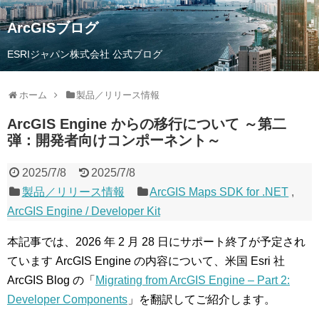
ArcGISブログ
ESRIジャパン株式会社 公式ブログ
ホーム
製品／リリース情報
ArcGIS Engine からの移行について ～第二
弾：開発者向けコンポーネント～
2025/7/8
2025/7/8
製品／リリース情報
ArcGIS Maps SDK for .NET
,
ArcGIS Engine / Developer Kit
本記事では、2026 年 2 月 28 日にサポート終了が予定され
ています ArcGIS Engine の内容について、米国 Esri 社
ArcGIS Blog の「
Migrating from ArcGIS Engine – Part 2:
Developer Components
」を翻訳してご紹介します。