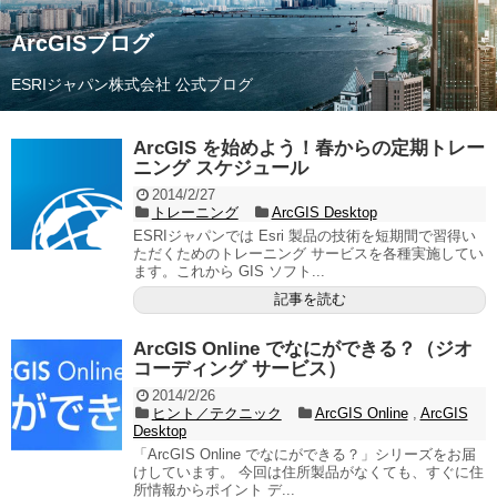
ArcGISブログ
ESRIジャパン株式会社 公式ブログ
ArcGIS を始めよう！春からの定期トレー
ニング スケジュール
2014/2/27
トレーニング
ArcGIS Desktop
ESRIジャパンでは Esri 製品の技術を短期間で習得い
ただくためのトレーニング サービスを各種実施してい
ます。これから GIS ソフト...
記事を読む
ArcGIS Online でなにができる？（ジオ
コーディング サービス）
2014/2/26
ヒント／テクニック
ArcGIS Online
,
ArcGIS
Desktop
「ArcGIS Online でなにができる？」シリーズをお届
けしています。 今回は住所製品がなくても、すぐに住
所情報からポイント デ...