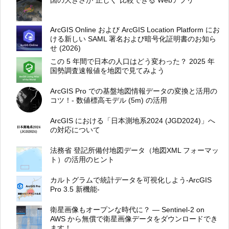
国の大きさが”正しく”比較できる Webアプリ
ArcGIS Online および ArcGIS Location Platform にお
ける新しい SAML 署名および暗号化証明書のお知ら
せ (2026)
この 5 年間で日本の人口はどう変わった？ 2025 年
国勢調査速報値を地図で見てみよう
ArcGIS Pro での基盤地図情報データの変換と活用の
コツ！- 数値標高モデル (5m) の活用
ArcGIS における「日本測地系2024 (JGD2024)」へ
の対応について
法務省 登記所備付地図データ（地図XML フォーマッ
ト）の活用のヒント
カルトグラムで統計データを可視化しよう-ArcGIS
Pro 3.5 新機能-
衛星画像もオープンな時代に？ ― Sentinel-2 on
AWS から無償で衛星画像データをダウンロードでき
ます！