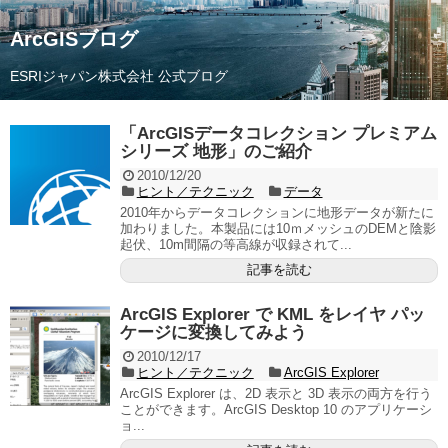
ArcGISブログ
ESRIジャパン株式会社 公式ブログ
「ArcGISデータコレクション プレミアム
シリーズ 地形」のご紹介
2010/12/20
ヒント／テクニック
データ
2010年からデータコレクションに地形データが新たに
加わりました。本製品には10ｍメッシュのDEMと陰影
起伏、10m間隔の等高線が収録されて...
記事を読む
ArcGIS Explorer で KML をレイヤ パッ
ケージに変換してみよう
2010/12/17
ヒント／テクニック
ArcGIS Explorer
ArcGIS Explorer は、2D 表示と 3D 表示の両方を行う
ことができます。ArcGIS Desktop 10 のアプリケーシ
ョ...