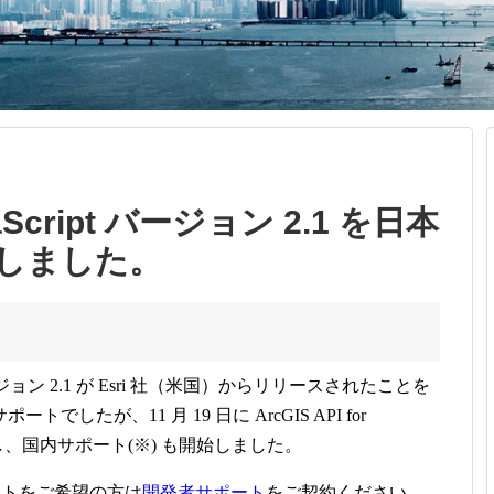
avaScript バージョン 2.1 を日本
しました。
ジョン
2.1
が
Esri
社（米国）からリリースされたことを
サポートでしたが、
11
月
19
日に
ArcGIS API for
し、国内サポート
(
※
)
も開始しました。
ートをご希望の方は
開発者サポート
をご契約ください