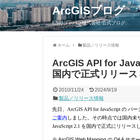
ArcGISブログ
ESRIジャパン株式会社 公式ブログ
ホーム
製品／リリース情報
ArcGIS API for J
国内で正式リリース
2010/11/24
2024/9/19
製品／リリース情報
先日、
ArcGIS API for JavaScript
の バー
ご案内
しました。その時点では国内未
JavaScript 2.1
を国内で正式にリリース
※
ArcGIS Web Mapping
の
Q&A
サポ