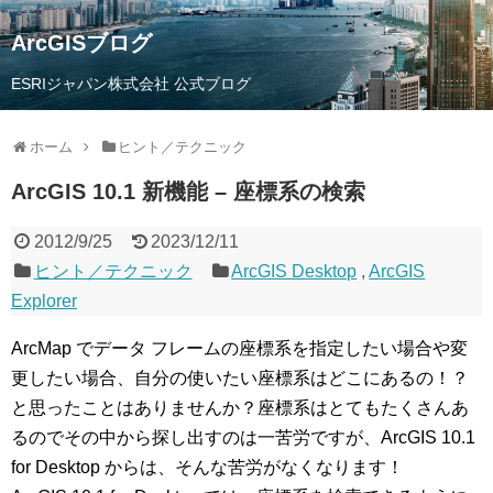
ArcGISブログ
ESRIジャパン株式会社 公式ブログ
ホーム
ヒント／テクニック
ArcGIS 10.1 新機能 – 座標系の検索
2012/9/25
2023/12/11
ヒント／テクニック
ArcGIS Desktop
,
ArcGIS
Explorer
ArcMap でデータ フレームの座標系を指定したい場合や変
更したい場合、自分の使いたい座標系はどこにあるの！？
と思ったことはありませんか？座標系はとてもたくさんあ
るのでその中から探し出すのは一苦労ですが、ArcGIS 10.1
for Desktop からは、そんな苦労がなくなります！