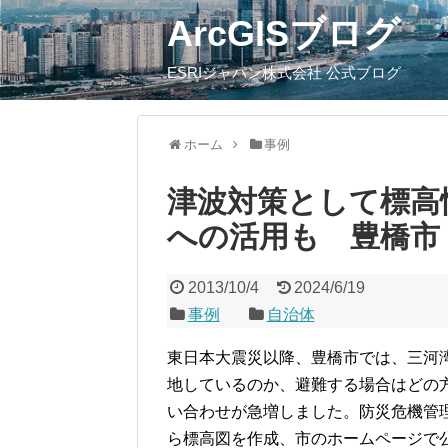
ArcGISブログ
ESRIジャパン株式会社 公式ブログ
ホーム
事例
津波対策として標高
への活用も 豊橋市
2013/10/4
2024/6/19
事例
自治体
東日本大震災以降、豊橋市では、三河
地しているのか、避難する場合はどの
い合わせが急増しました。防災危機管
ら標高図を作成、市のホームページで