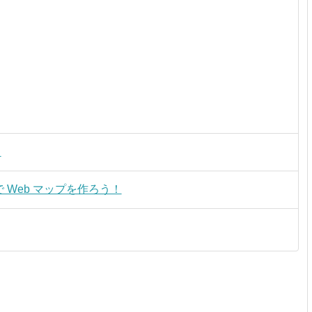
！
e で Web マップを作ろう！