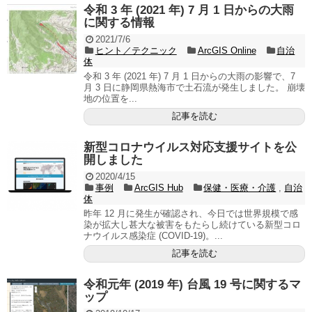
令和 3 年 (2021 年) 7 月 1 日からの大雨
に関する情報
2021/7/6
ヒント／テクニック
ArcGIS Online
自治
体
令和 3 年 (2021 年) 7 月 1 日からの大雨の影響で、7
月 3 日に静岡県熱海市で土石流が発生しました。 崩壊
地の位置を...
記事を読む
新型コロナウイルス対応支援サイトを公
開しました
2020/4/15
事例
ArcGIS Hub
保健・医療・介護
,
自治
体
昨年 12 月に発生が確認され、今日では世界規模で感
染が拡大し甚大な被害をもたらし続けている新型コロ
ナウイルス感染症 (COVID-19)。...
記事を読む
令和元年 (2019 年) 台風 19 号に関するマ
ップ