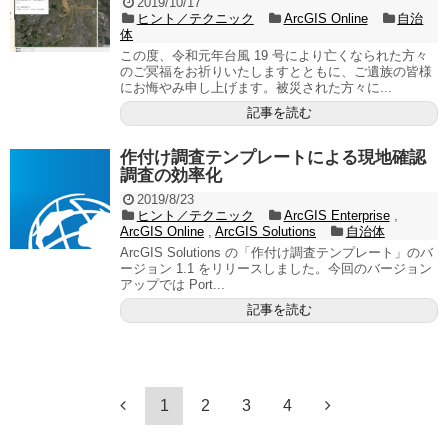
2019/10/17
ヒント／テクニック
ArcGIS Online
自治
体
この度、令和元年台風 19 号により亡くなられた方々
のご冥福をお祈りいたしますとともに、ご遺族の皆様
にお悔やみ申し上げます。被災された方々に...
記事を読む
作付け調査テンプレートによる現地確認
調査の効率化
2019/8/23
ヒント／テクニック
ArcGIS Enterprise
,
ArcGIS Online
,
ArcGIS Solutions
自治体
ArcGIS Solutions の「作付け調査テンプレート」のバ
ージョン 1.1 をリリースしました。今回のバージョン
アップでは Port...
記事を読む
1
2
3
4