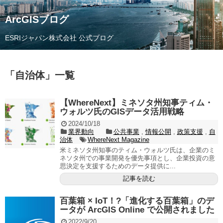
ArcGISブログ
ESRIジャパン株式会社 公式ブログ
「
自治体
」
一覧
【WhereNext】ミネソタ州知事ティム・
ウォルツ氏のGISデータ活用戦略
2024/10/18
業界動向
公共事業
,
情報公開
,
政策支援
,
自
治体
WhereNext Magazine
米ミネソタ州知事のティム・ウォルツ氏は、企業のミ
ネソタ州での事業開発を優先事項とし、企業投資の意
思決定を支援するためのデータ提供に...
記事を読む
百葉箱 × IoT！?「進化する百葉箱」のデ
ータが ArcGIS Online で公開されました
2022/9/20