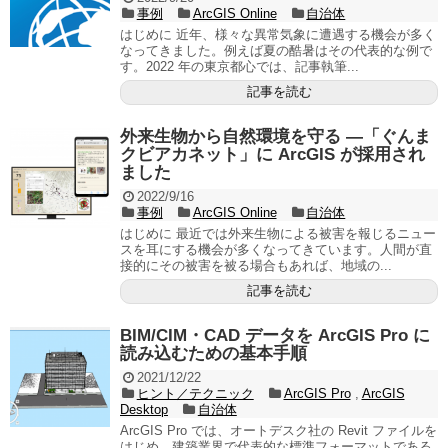
事例
ArcGIS Online
自治体
はじめに 近年、様々な異常気象に遭遇する機会が多く
なってきました。例えば夏の酷暑はその代表的な例で
す。2022 年の東京都心では、記事執筆...
記事を読む
外来生物から自然環境を守る ―「ぐんま
クビアカネット」に ArcGIS が採用され
ました
2022/9/16
事例
ArcGIS Online
自治体
はじめに 最近では外来生物による被害を報じるニュー
スを耳にする機会が多くなってきています。人間が直
接的にその被害を被る場合もあれば、地域の...
記事を読む
BIM/CIM・CAD データを ArcGIS Pro に
読み込むための基本手順
2021/12/22
ヒント／テクニック
ArcGIS Pro
,
ArcGIS
Desktop
自治体
ArcGIS Pro では、オートデスク社の Revit ファイルを
はじめ、建築業界で代表的な標準フォーマットである