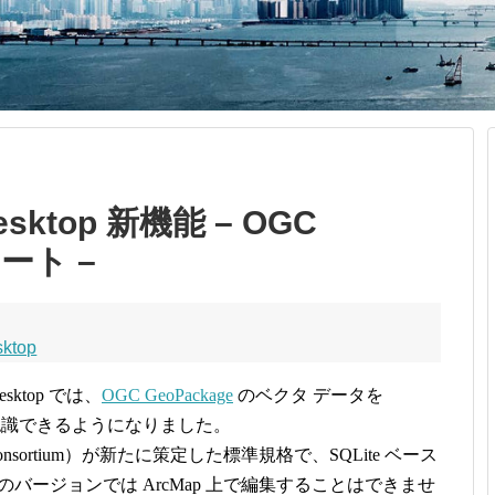
 Desktop 新機能 – OGC
ポート –
sktop
esktop では、
OGC GeoPackage
のベクタ データを
タとして認識できるようになりました。
tial Consortium）が新たに策定した標準規格で、SQLite ベース
在のバージョンでは ArcMap 上で編集することはできませ