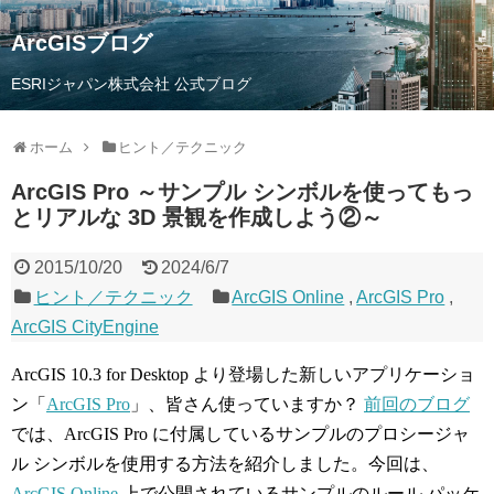
ArcGISブログ
ESRIジャパン株式会社 公式ブログ
ホーム
ヒント／テクニック
ArcGIS Pro ～サンプル シンボルを使ってもっ
とリアルな 3D 景観を作成しよう②～
2015/10/20
2024/6/7
ヒント／テクニック
ArcGIS Online
,
ArcGIS Pro
,
ArcGIS CityEngine
ArcGIS 10.3 for Desktop より登場した新しいアプリケーショ
ン「
ArcGIS Pro
」、皆さん使っていますか？
前回のブログ
では、ArcGIS Pro に付属しているサンプルのプロシージャ
ル シンボルを使用する方法を紹介しました。今回は、
ArcGIS Online
上で公開されているサンプルのルール パッケ