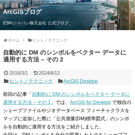
ArcGISブログ
ESRIジャパン株式会社 公式ブログ
ホーム
ヒント／テクニック
自動的に DM のシンボルをベクター データに
適用する方法 – その 2
2016/3/1
2024/6/12
ヒント／テクニック
ArcGIS Desktop
前回の記事「
自動的に DM のシンボルをベクター データに
適用する方法 – その 1
」では、
ArcGIS for Desktop
で独自の
シェープファイルやジオデータベース フィーチャクラスを
マップに追加した際に「公共測量(DM)標準図式」のシンボ
ルを自動的に適用する方法をご紹介しました。
今回は、DM シンボルを自分で変更したものをシェープフ