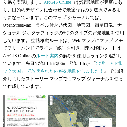
り易く表現します。
ArcGIS Online
では背景地図が豊富にあ
り、目的のデザインに合わせて最適なものを選択できるよ
うになっています。このマップ ジャーナルでは、
OpenStreetMap、ラベル付き起伏図、地形図、衛星画像、ナ
ショナル ジオグラフィックの5つのタイプの背景地図を使用
しています。 空路移動ルートは、Web マップにマップ メモ
でフリーハンドでライン（線）を引き、陸地移動ルートは
ArcGIS Online の
ルート案内
の解析を使用しラインを追加し
ています。
先日の流山市の記事 『流山市が 「
出没！アド街
ック天国」 で放映された内容を地図化しました！
』 でご紹
介しましたストーリー マップでもマップ ジャーナルを使っ
て作成しています。