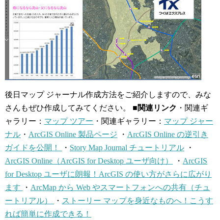
後日マップ ジャーナル作成方法をご紹介しますので、みな
さんもぜひ作成してみてください。
■関連リンク
・関連ギ
ャラリー：
マップ ツアー
・関連ギャラリー：
マップ ジャー
ナル
・
ArcGIS Online 製品ページ
・
ArcGIS Online の逆引き
ガイドを公開！
・
Story Map Journal チュートリアル
・
ArcGIS Online（ArcGIS for Desktop ユーザ向け）
・
ArcGIS
for Desktop ユーザに朗報！ArcGIS の使い方がさらに広がり
ます
・
ArcMap から Web やスマートフォンへの共有（チュ
ートリアル）
・
ストーリー マップを身近なものへ！こうす
れば簡単に作成できる！